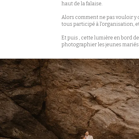
haut de la falaise.
Alors comment ne pas vouloir y c
tous participé à l'organisation, 
Et puis , cette lumière en bord 
photographier les jeunes mariés