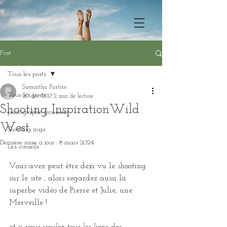
Post
Tous les posts
Samantha Pastoor
Tous les posts
20 déc. 2017
2 min de lecture
Shooting InspirationWild
photographe grossesse
West
Shooting inspi
Dernière mise à jour :
8 mars 2024
Les conseils
Vous avez peut être déjà vu le shooting 
sur le site , alors regardez aussi la 
superbe vidéo de Pierre et Julie, une 
Merveille !