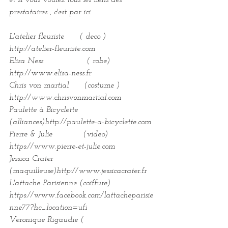
et si vous voulez tous les liens des 
prestataires , c'est par ici
L'atelier fleuriste      ( deco )      
http://atelier-fleuriste.com
Elisa Ness                 ( robe)       
http://www.elisa-ness.fr
Chris von martial      (costume ) 
http://www.chrisvonmartial.com
Paulette à Bicyclette 
(alliances)http://paulette-a-bicyclette.com
Pierre & Julie            (video)      
https://www.pierre-et-julie.com
Jessica Crater           
(maquilleuse)http://www.jessicacrater.fr
L'attache Parisienne (coiffure)   
https://www.facebook.com/lattacheparisie
nne77?hc_location=ufi
Veronique Rigaudie ( 