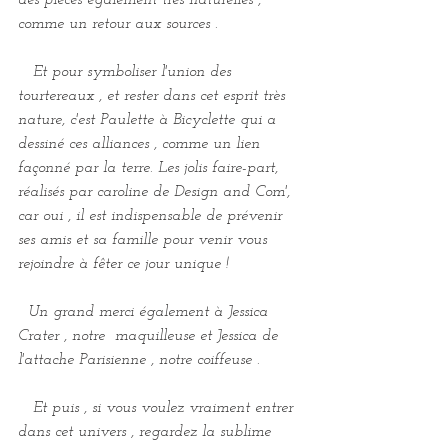
des pièces également très naturelles , 
comme un retour aux sources . 
   Et pour symboliser l'union des 
tourtereaux , et rester dans cet esprit très 
nature, c'est Paulette à Bicyclette qui a 
dessiné ces alliances , comme un lien 
façonné par la terre. Les jolis faire-part, 
réalisés par caroline de Design and Com', 
car oui , il est indispensable de prévenir 
ses amis et sa famille pour venir vous 
rejoindre à fêter ce jour unique !
  Un grand merci également à Jessica 
Crater , notre  maquilleuse et Jessica de 
l'attache Parisienne , notre coiffeuse . 
   Et puis , si vous voulez vraiment entrer 
dans cet univers , regardez la sublime 