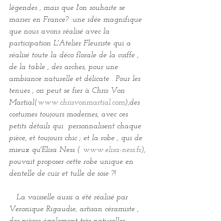
légendes , mais que l'on souhaite se 
marier en France? :une idée magnifique 
que nous avons réalisé avec la 
participation L'Atelier Fleuriste qui a 
réalisé toute la déco florale de la coiffe , 
de la table , des arches, pour une 
ambiance naturelle et délicate . Pour les 
tenues , on peut se fier à Chris Von 
Martial(
www.chrisvonmartial.com
),des 
costumes toujours modernes, avec ces 
petits détails qui  personnalisent chaque 
pièce, et toujours chic ; et la robe , qui de 
mieux qu'Elisa Ness ( 
www.elisa-ness.fr
), 
pouvait proposer cette robe unique en 
dentelle de cuir et tulle de soie ?!
   La vaisselle aussi a été réalisé par 
Veronique Rigaudie, artisan céramiste , 