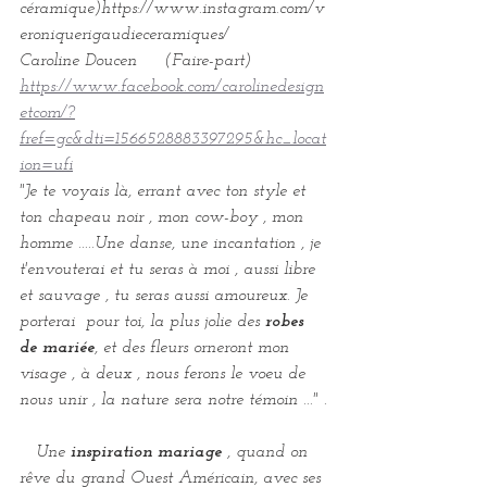
céramique)https://www.instagram.com/v
eroniquerigaudieceramiques/
Caroline Doucen     (Faire-part)  
https://www.facebook.com/carolinedesign
etcom/?
fref=gc&dti=1566528883397295&hc_locat
ion=ufi
"Je te voyais là, errant avec ton style et 
ton chapeau noir , mon cow-boy , mon 
homme .....Une danse, une incantation , je 
t'envouterai et tu seras à moi , aussi libre 
et sauvage , tu seras aussi amoureux. Je 
porterai  pour toi, la plus jolie des 
robes 
de mariée
, et des fleurs orneront mon 
visage , à deux , nous ferons le voeu de 
nous unir , la nature sera notre témoin ..." .
   Une 
inspiration mariage 
, quand on 
rêve du grand Ouest Américain, avec ses 