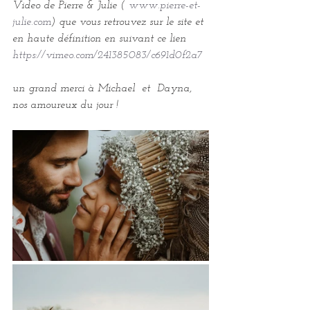
Video de Pierre & Julie ( 
www.pierre-et-
julie.com
) que vous retrouvez sur le site et 
en haute définition en suivant ce lien   
https://vimeo.com/241385083/c691d0f2a7
un grand merci à Michael  et  Dayna, 
nos amoureux du jour !