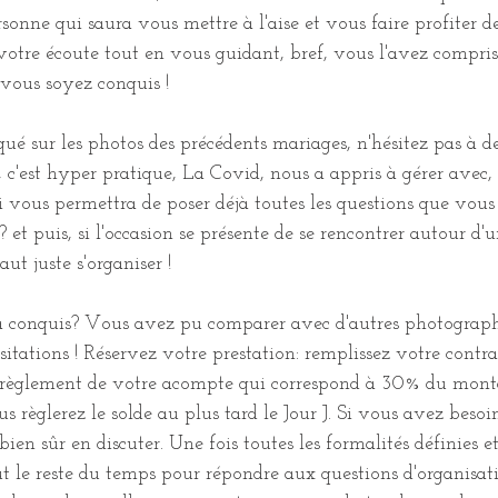
rsonne qui saura vous mettre à l'aise et vous faire profiter d
 votre écoute tout en vous guidant, bref, vous l'avez compris,
 vous soyez conquis ! 
qué sur les photos des précédents mariages, n'hésitez pas à 
, c'est hyper pratique, La Covid, nous a appris à gérer avec, 
vous permettra de poser déjà toutes les questions que vous 
e? et puis, si l'occasion se présente de se rencontrer autour d'u
aut juste s'organiser !
a conquis? Vous avez pu comparer avec d'autres photograph
ésitations ! Réservez votre prestation: remplissez votre contr
règlement de votre acompte qui correspond à 30% du monta
us règlerez le solde au plus tard le Jour J. Si vous avez besoi
en sûr en discuter. Une fois toutes les formalités définies et 
ut le reste du temps pour répondre aux questions d'organisa