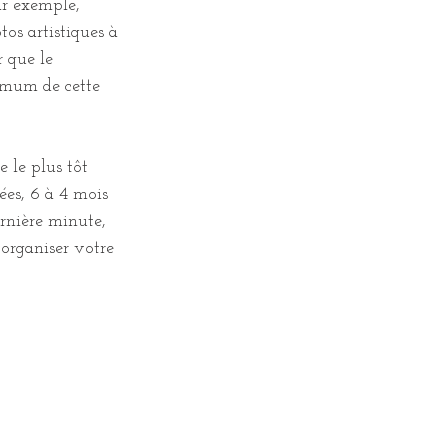
ar exemple, 
tos artistiques à 
r que le 
imum de cette 
e le plus tôt 
ées, 6 à 4 mois 
ernière minute, 
 organiser votre 