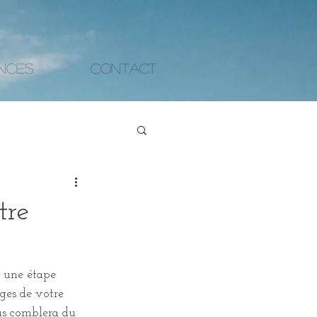
nces
Contact
tre
r une étape 
ges de votre 
us comblera du 