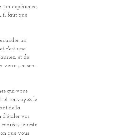
e son expérience, 
 il faut que 
demander un 
et c'est une 
auriez, et de 
n verre , ce sera 
es qui vous 
at et renvoyez le 
nt de la 
n d'étaler vos 
cadrées, je reste 
tion que vous 