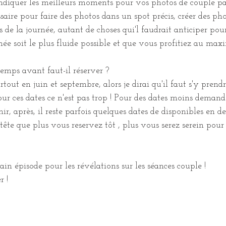
indiquer les meilleurs moments pour vos photos de couple p
saire pour faire des photos dans un spot précis, créer des pho
s de la journée, autant de choses qui'l faudrait anticiper pou
ée soit le plus fluide possible et que vous profitiez au max
emps avant faut-il réserver ?
urtout en juin et septembre, alors je dirai qu'il faut s'y prendr
our ces dates ce n'est pas trop ! Pour des dates moins demand
, après, il reste parfois quelques dates de disponibles en d
 tête que plus vous reservez tôt , plus vous serez serein pour
n épisode pour les révélations sur les séances couple ! 
 ! 